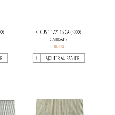
00)
CLOUS 1 1/2'' 18 GA (5000)
CLM18GA112
18,30 $
ER
AJOUTER AU PANIER