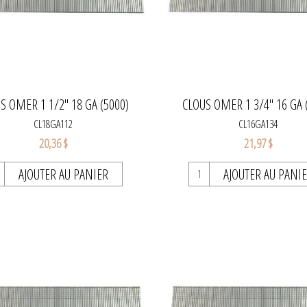
S OMER 1 1/2" 18 GA (5000)
CLOUS OMER 1 3/4" 16 GA 
CL18GA112
CL16GA134
20,36 $
21,97 $
AJOUTER AU PANIER
AJOUTER AU PANI