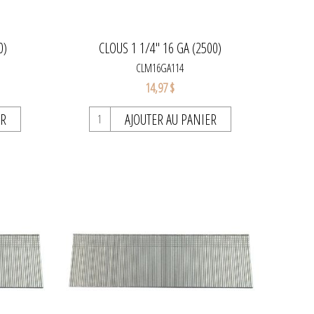
0)
CLOUS 1 1/4'' 16 GA (2500)
CLM16GA114
14,97 $
ER
AJOUTER AU PANIER