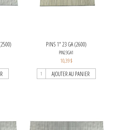
(2500)
PINS 1" 23 GA (2600)
PIN23GA1
10,39 $
ER
AJOUTER AU PANIER