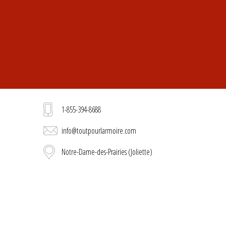
1-855-394-8688
info@toutpourlarmoire.com
Notre-Dame-des-Prairies (Joliette)