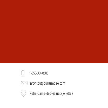
1-855-394-8688
info@toutpourlarmoire.com
Notre-Dame-des-Prairies (Joliette)