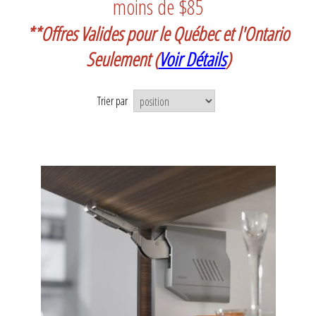
moins de $85
**Offres Valides pour le Québec et l'Ontario
Seulement
(
Voir Détails
)
Trier par