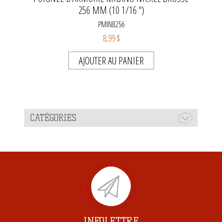
256 MM (10 1/16 '')
PMINB256
8,99 $
AJOUTER AU PANIER
CATÉGORIES
INFOLETTRE