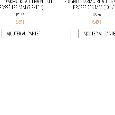
E D'ARMOIRE ATHENA NICKEL
POIGNÉE D'ARMOIRE ATHENA
ROSSÉ 192 MM (7 9/16 ")
BROSSÉ 256 MM (10 1/1
PA192
PA256
6,89 $
8,49 $
AJOUTER AU PANIER
AJOUTER AU PANI