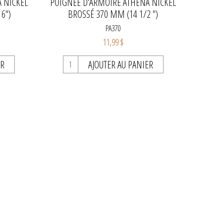
 NICKEL
POIGNÉE D'ARMOIRE ATHENA NICKEL
6")
BROSSÉ 370 MM (14 1/2 ")
PA370
11,99 $
ER
AJOUTER AU PANIER