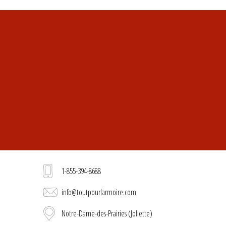
1-855-394-8688
info@toutpourlarmoire.com
Notre-Dame-des-Prairies (Joliette)