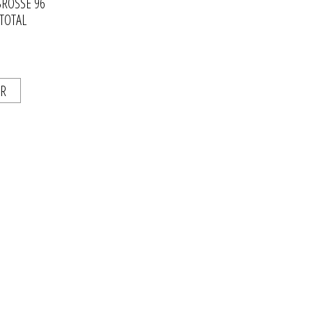
BROSSÉ 96
 TOTAL
ER