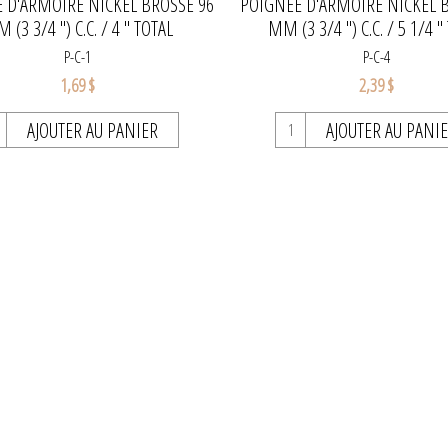
 D'ARMOIRE NICKEL BROSSÉ 96
POIGNÉE D'ARMOIRE NICKEL 
 (3 3/4 ") C.C. / 4 " TOTAL
MM (3 3/4 ") C.C. / 5 1/4 "
P-C-1
P-C-4
1,69 $
2,39 $
AJOUTER AU PANIER
AJOUTER AU PANI