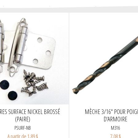
RES SURFACE NICKEL BROSSÉ
MÈCHE 3/16" POUR POI
(PAIRE)
D'ARMOIRE
PSURF-NB
M316
A partir de 1,89 $
7,08 $