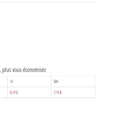
z, plus vous économisez
1+
50+
8,19 $
7,19 $