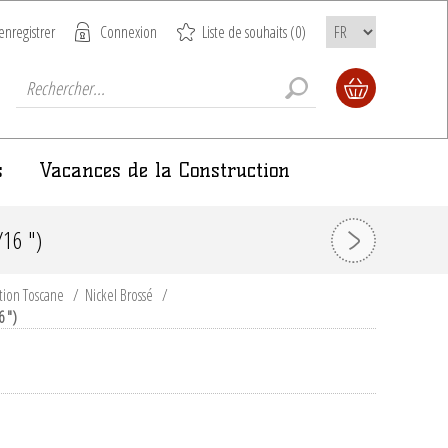
enregistrer
Connexion
Liste de souhaits
(0)
s
Vacances de la Construction
16 ")
tion Toscane
/
Nickel Brossé
/
6 ")