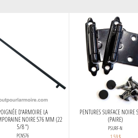
POIGNÉE D'ARMOIRE LA
PENTURES SURFACE NOIRE 
PORAINE NOIRE 576 MM (22
(PAIRE)
5/8 ")
PSURF-N
PCN576
1,59 $