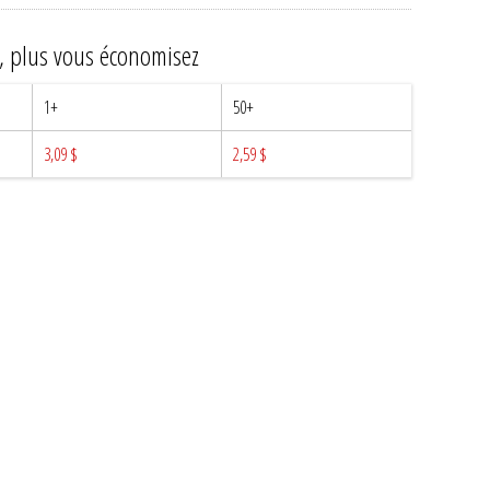
z, plus vous économisez
1+
50+
3,09 $
2,59 $