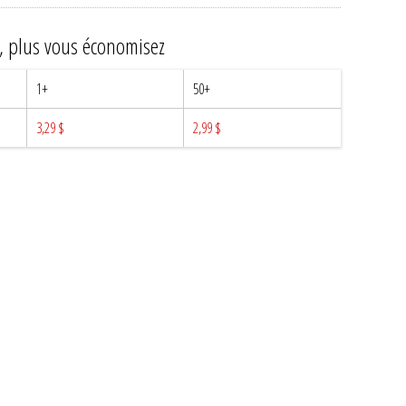
z, plus vous économisez
1+
50+
3,29 $
2,99 $