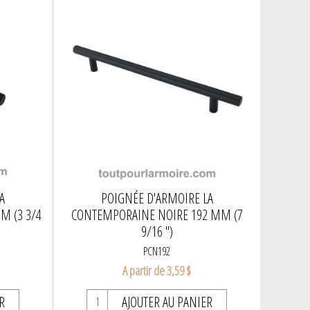
A
POIGNÉE D'ARMOIRE LA
M (3 3/4
CONTEMPORAINE NOIRE 192 MM (7
9/16 ")
PCN192
A partir de 3,59 $
R
AJOUTER AU PANIER