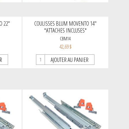
 22''
COULISSES BLUM MOVENTO 14''
*
*ATTACHES INCLUSES*
CBM14
42,69 $
R
AJOUTER AU PANIER