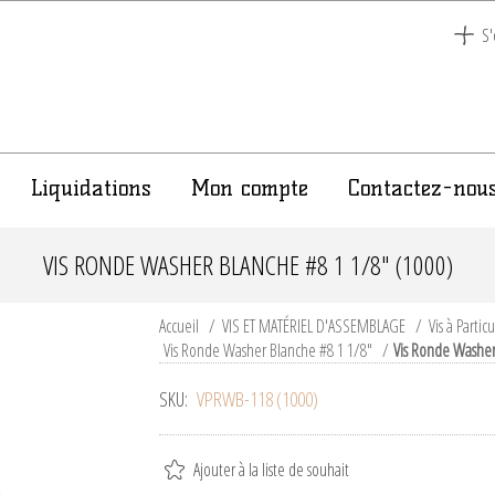
S'
Liquidations
Mon compte
Contactez-nou
VIS RONDE WASHER BLANCHE #8 1 1/8" (1000)
Accueil
/
VIS ET MATÉRIEL D'ASSEMBLAGE
/
Vis à Partic
Vis Ronde Washer Blanche #8 1 1/8"
/
Vis Ronde Washer
SKU:
VPRWB-118 (1000)
Ajouter à la liste de souhait