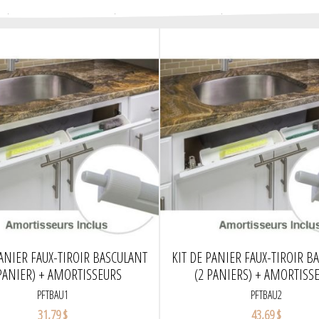
PANIER FAUX-TIROIR BASCULANT
KIT DE PANIER FAUX-TIROIR B
PANIER) + AMORTISSEURS
(2 PANIERS) + AMORTISS
PFTBAU1
PFTBAU2
31,79 $
43,69 $