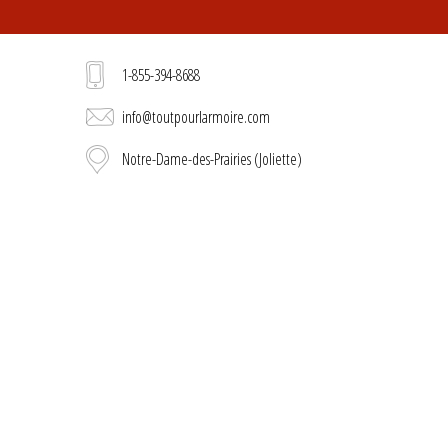
1-855-394-8688
info@toutpourlarmoire.com
Notre-Dame-des-Prairies (Joliette)