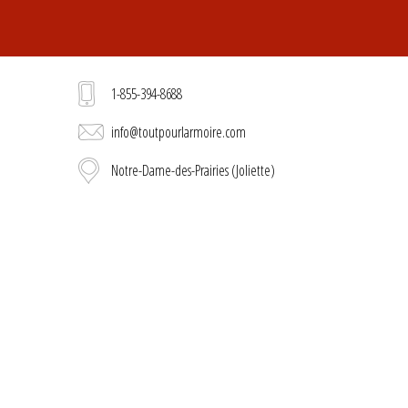
1-855-394-8688
info@toutpourlarmoire.com
Notre-Dame-des-Prairies (Joliette)