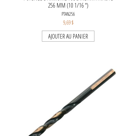
256 MM (10 1/16 '')
PTAN256
9,69 $
AJOUTER AU PANIER