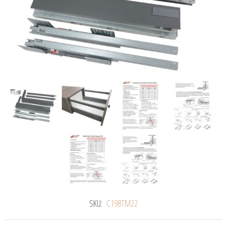
SKU:
C198TM22