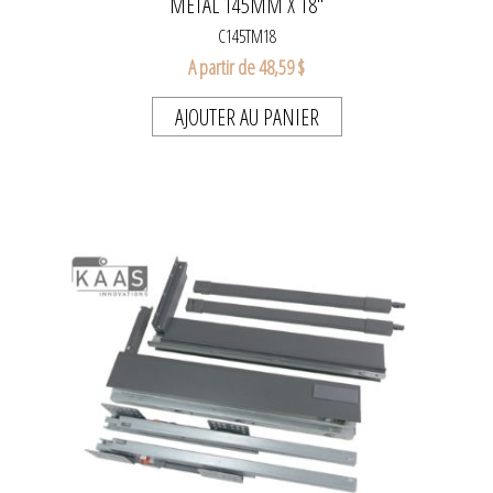
MÉTAL 145MM X 18''
C145TM18
A partir de 48,59 $
AJOUTER AU PANIER