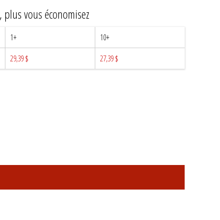
z, plus vous économisez
1+
10+
29,39 $
27,39 $