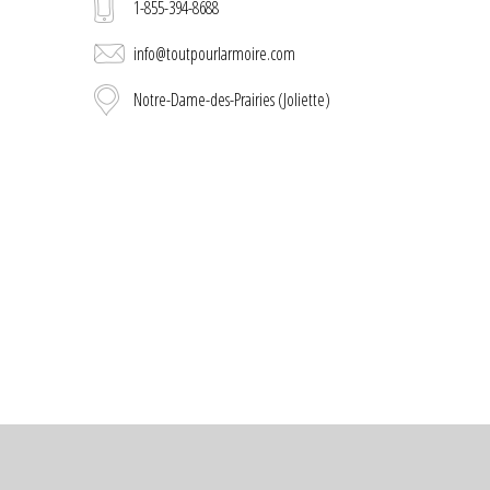
1-855-394-8688
info@toutpourlarmoire.com
Notre-Dame-des-Prairies (Joliette)