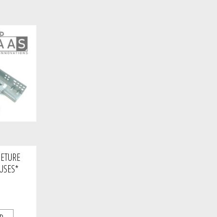
METURE
USES*