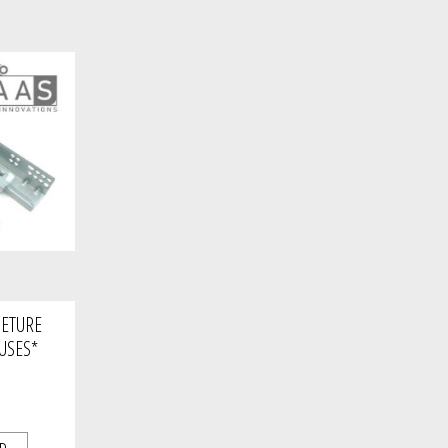
METURE
USES*