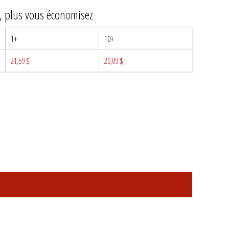
z, plus vous économisez
1+
10+
21,59 $
20,09 $