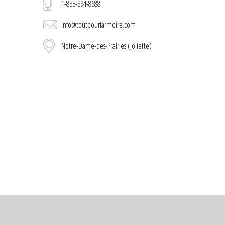
1-855-394-8688
info@toutpourlarmoire.com
Notre-Dame-des-Prairies (Joliette)