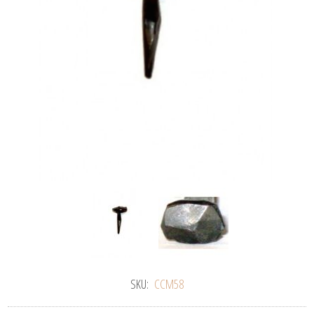
SKU:
CCM58