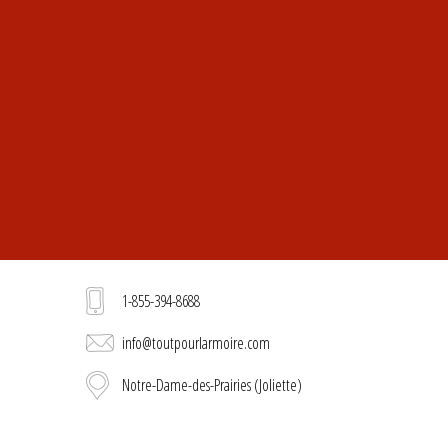
1-855-394-8688
info@toutpourlarmoire.com
Notre-Dame-des-Prairies (Joliette)