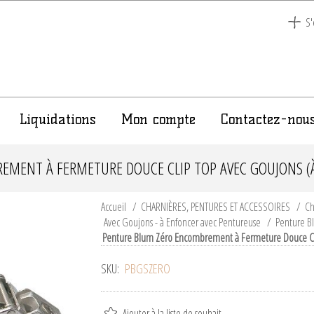
S'
Liquidations
Mon compte
Contactez-nou
MENT À FERMETURE DOUCE CLIP TOP AVEC GOUJONS (
Accueil
/
CHARNIÈRES, PENTURES ET ACCESSOIRES
/
Ch
Avec Goujons - à Enfoncer avec Pentureuse
/
Penture B
Penture Blum Zéro Encombrement à Fermeture Douce Cli
SKU:
PBGSZERO
Ajouter à la liste de souhait