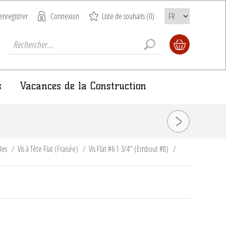
enregistrer
Connexion
Liste de souhaits
(0)
s
Vacances de la Construction
ules
/
Vis à Tête Flat (Fraisée)
/
Vis Flat #6 1 3/4'' (Embout #8)
/