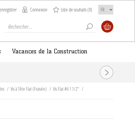
enregistrer
Connexion
Liste de souhaits
(0)
s
Vacances de la Construction
ules
/
Vis à Tête Flat (Fraisée)
/
Vis Flat #6 1 1/2"
/