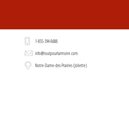
1-855-394-8688
info@toutpourlarmoire.com
Notre-Dame-des-Prairies (Joliette)