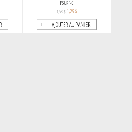
PSURF-C
1,29 $
1,58 $
R
AJOUTER AU PANIER