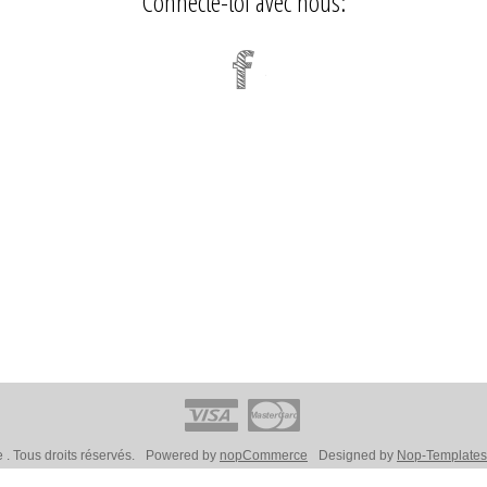
Connecte-toi avec nous:
 . Tous droits réservés.
Powered by
nopCommerce
Designed by
Nop-Template