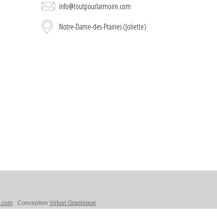
info@toutpourlarmoire.com
Notre-Dame-des-Prairies (Joliette)
s.com
Conception
Virtuel Graphique