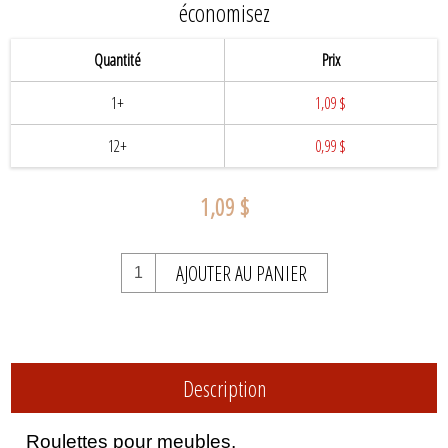
économisez
Quantité
Prix
1+
1,09 $
12+
0,99 $
1,09 $
AJOUTER AU PANIER
Description
Roulettes pour meubles,