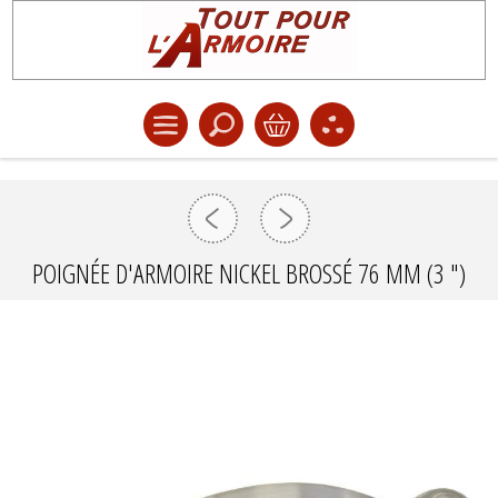
POIGNÉE D'ARMOIRE NICKEL BROSSÉ 76 MM (3 ")