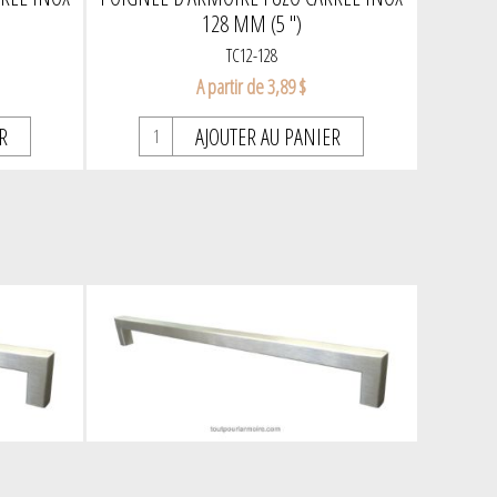
128 MM (5 ")
TC12-128
A partir de 3,89 $
R
AJOUTER AU PANIER