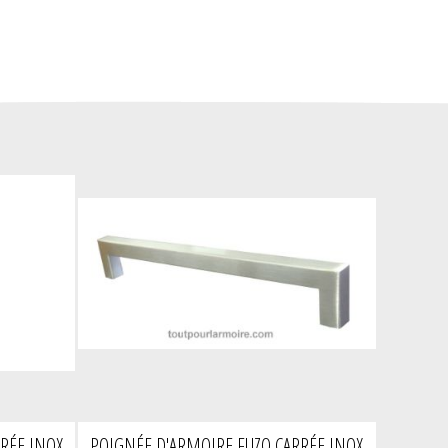
RÉE INOX
POIGNÉE D'ARMOIRE FUZO CARRÉE INOX