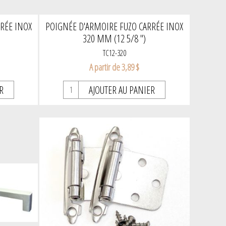
RÉE INOX
POIGNÉE D'ARMOIRE FUZO CARRÉE INOX
320 MM (12 5/8 ")
TC12-320
A partir de 3,89 $
R
AJOUTER AU PANIER