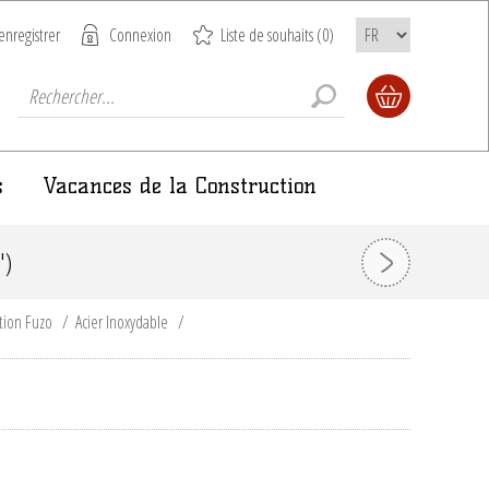
enregistrer
Connexion
Liste de souhaits
(0)
s
Vacances de la Construction
")
tion Fuzo
/
Acier Inoxydable
/