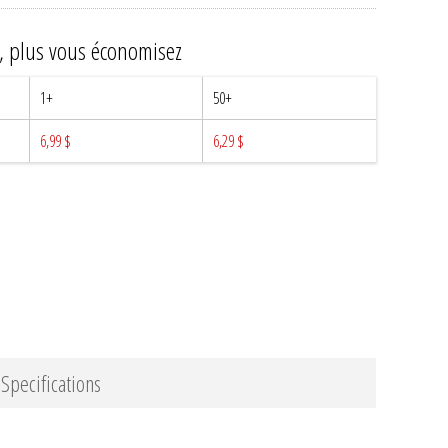
z, plus vous économisez
1+
50+
6,99 $
6,29 $
Specifications