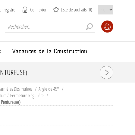
enregistrer
Connexion
Liste de souhaits
(0)
s
Vacances de la Construction
ENTUREUSE)
arnières Dissimulées
/
Angle de 45°
/
Blum à Fermeture Régulière
/
c Pentureuse)