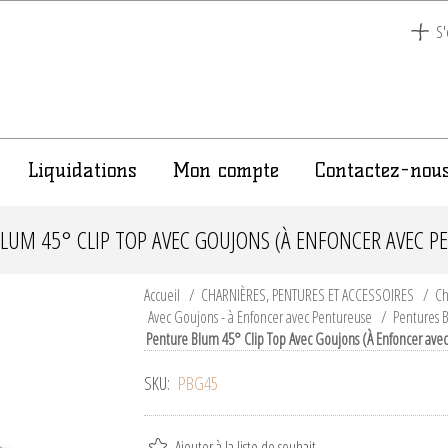
S'
Liquidations
Mon compte
Contactez-nou
LUM 45° CLIP TOP AVEC GOUJONS (À ENFONCER AVEC P
Accueil
/
CHARNIÈRES, PENTURES ET ACCESSOIRES
/
Ch
Avec Goujons - à Enfoncer avec Pentureuse
/
Pentures 
Penture Blum 45° Clip Top Avec Goujons (À Enfoncer ave
SKU:
PBG45
Ajouter à la liste de souhait