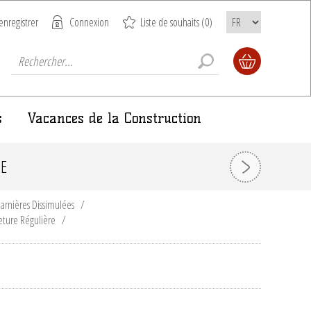
enregistrer
Connexion
Liste de souhaits
(0)
s
Vacances de la Construction
SE
arnières Dissimulées
/
ture Régulière
/