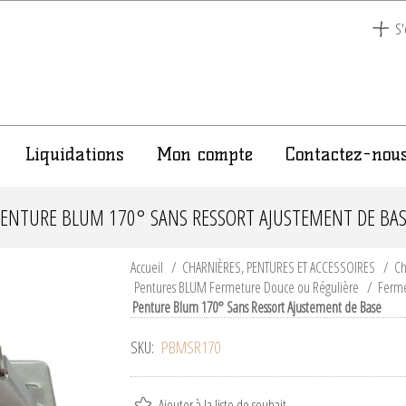
S'
Liquidations
Mon compte
Contactez-nou
ENTURE BLUM 170° SANS RESSORT AJUSTEMENT DE BA
Accueil
/
CHARNIÈRES, PENTURES ET ACCESSOIRES
/
Ch
Pentures BLUM Fermeture Douce ou Régulière
/
Ferme
Penture Blum 170° Sans Ressort Ajustement de Base
SKU:
PBMSR170
Ajouter à la liste de souhait