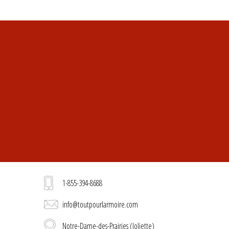
1-855-394-8688
info@toutpourlarmoire.com
Notre-Dame-des-Prairies (Joliette)