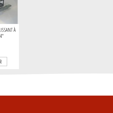
ISSANT À
''
R