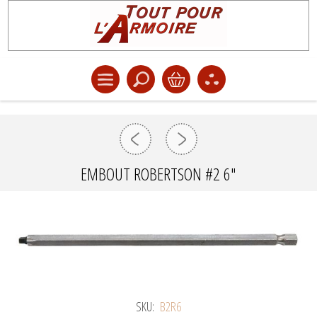
EMBOUT ROBERTSON #2 6"
SKU:
B2R6