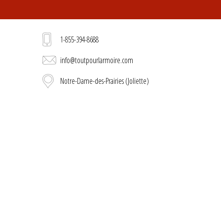
1-855-394-8688
info@toutpourlarmoire.com
Notre-Dame-des-Prairies (Joliette)