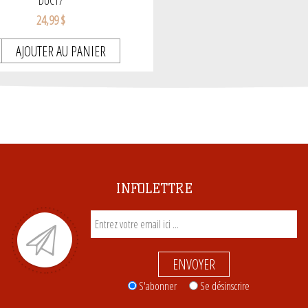
DUC17
24,99 $
AJOUTER AU PANIER
INFOLETTRE
ENVOYER
S'abonner
Se désinscrire