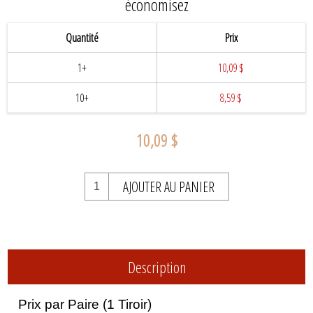
économisez
Quantité
Prix
1+
10,09 $
10+
8,59 $
10,09 $
AJOUTER AU PANIER
Description
Prix par Paire (1 Tiroir)