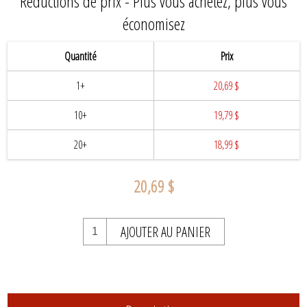
Réductions de prix - Plus vous achetez, plus vous
économisez
Quantité
Prix
1+
20,69 $
10+
19,79 $
20+
18,99 $
20,69 $
AJOUTER AU PANIER