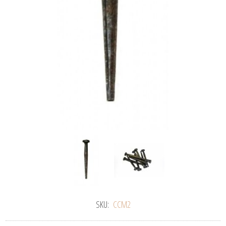
SKU:
CCM2