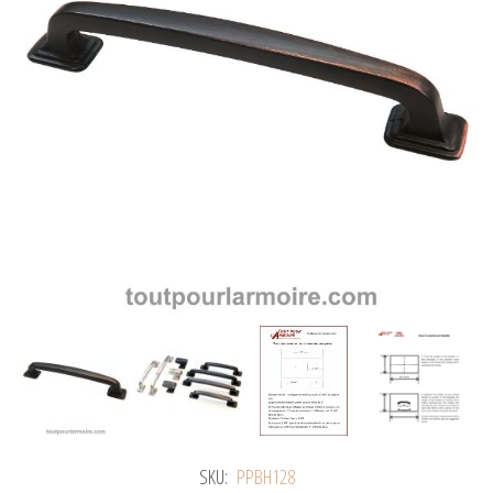
SKU:
PPBH128