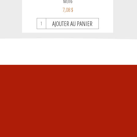
M316
7,08 $
AJOUTER AU PANIER