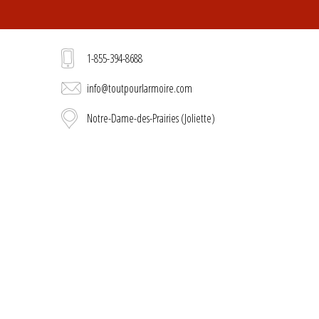
1-855-394-8688
info@toutpourlarmoire.com
Notre-Dame-des-Prairies (Joliette)