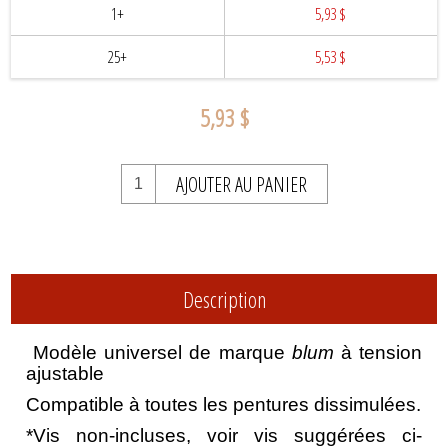
1+
5,93 $
25+
5,53 $
5,93 $
AJOUTER AU PANIER
Description
Modèle universel de marque
blum
à tension
ajustable
Compatible à toutes les pentures dissimulées.
*Vis non-incluses,
voir vis suggérées ci-