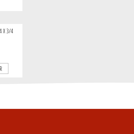
 X 3/4
R